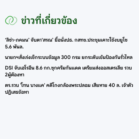
ข่าวที่เกี่ยวข้อง
‘ลิซ่า-ภคมน’ จับตา‘สรณ’ ยื้อนั่งปธ. กสทช.ประชุมเคาะใช้งบยูโซ
5.6 พันล.
นายกฯสั่งเร่งเช็กระบบข้อมูล 300 กรม ยกระดับเข้มป้องกันรั่วไหล
DSI จับเฮโรอีน 8.6 กก.ซุกครีมกันแดด เตรียมส่งออสเตรเลีย รวบ
2ผู้ต้องหา
ตร.รวบ 'โทน บางแค' คดีโกงกล้องพระปลอม เสียหาย 40 ล. เจ้าตัว
ปฏิเสธข้อหา