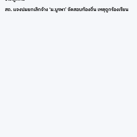
สถ. แจงปมยกเลิกจ้าง ‘ม.บูรพา’ จัดสอบท้องถิ่น เหตุถูกร้องเรียน