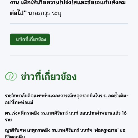
งาน เพื่อให้เกิดความโปร่งใสและชัดเจนกับสังคม
ต่อไป”
นายภาวุธ ระบุ
แท็กที่เกี่ยวข้อง
ข่าวที่เกี่ยวข้อง
ราชวิทยาลัยจิตแพทย์ฯแถลงการณ์เหตุกราดยิงในร.ร. ลดซ้ำเติม-
อย่าโทษพ่อแม่
ตร.เร่งคดีกราดยิง รร.เทพศิรินทร์ นนท์ สอบปากคำพยานแล้ว 16
ราย
ญาติรับศพ เหตุกราดยิง รร.เทพศิรินทร์ นนท์ฯ ‘พ่อครูหมวย’ ขอ
ชีวิตลูกคืน