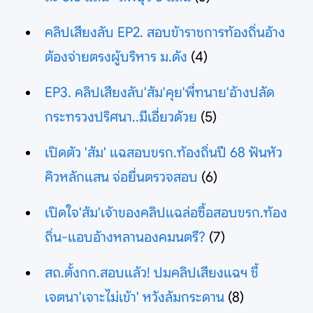
คลิปเสียงลับ EP2. สอบข้าราชการท้องถิ่นอ้าง
ต้องจ่ายตรงผู้บริหาร ม.ดัง
(4)
EP3. คลิปเสียงลับ'ส้ม'คุย'พี่ทนาย'อ้างปลัด
กระทรวงปริศนา..มีเอี่ยวด้วย
(5)
เปิดตัว 'ส้ม' แฉสอบขรก.ท้องถิ่นปี 68 ฟันหัว
คิวหลักแสน จ่อยื่นตรวจสอบ
(6)
เปิดใจ'ส้ม'เจ้าของคลิปแฉล่อซื้อสอบขรก.ท้อง
ถิ่น-แอบอ้างหลานองคมนตรี?
(7)
สถ.ตั้งกก.สอบแล้ว! ปมคลิปเสียงแฉฯ ชี้
เจตนา'เจาะไม่เข้า' หวังล้มกระดาน
(8)