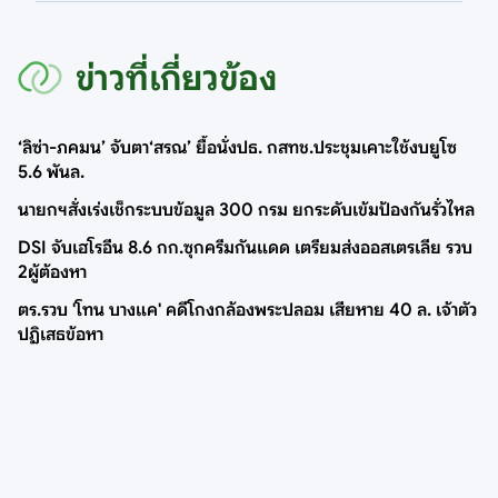
ข่าวที่เกี่ยวข้อง
‘ลิซ่า-ภคมน’ จับตา‘สรณ’ ยื้อนั่งปธ. กสทช.ประชุมเคาะใช้งบยูโซ
5.6 พันล.
นายกฯสั่งเร่งเช็กระบบข้อมูล 300 กรม ยกระดับเข้มป้องกันรั่วไหล
DSI จับเฮโรอีน 8.6 กก.ซุกครีมกันแดด เตรียมส่งออสเตรเลีย รวบ
2ผู้ต้องหา
ตร.รวบ 'โทน บางแค' คดีโกงกล้องพระปลอม เสียหาย 40 ล. เจ้าตัว
ปฏิเสธข้อหา