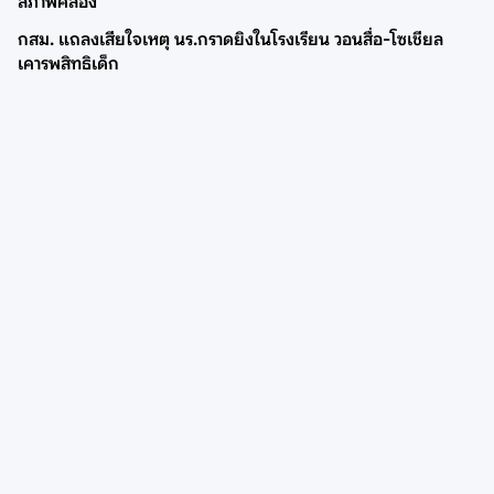
สภาพคล่อง
กสม. แถลงเสียใจเหตุ นร.กราดยิงในโรงเรียน วอนสื่อ-โซเชียล
เคารพสิทธิเด็ก