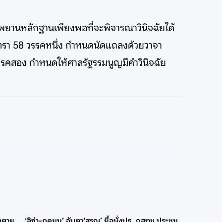
ีพยานหลักฐานเพียงพอที่จะพิจารณาวินิจฉัยได้
ตรา 58 วรรคหนึ่ง กำหนดนัดแถลงด้วยวาจา
วรรคสอง กำหนดให้ศาลรัฐรรมนูญมีคำวินิจฉัย
ัวตาย
‘ลิซ่า-ภคมน’ จับตา‘สรณ’ ยื้อนั่งปธ. กสทช.ประชุม