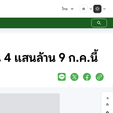
ก
ไทย
 4 แสนล้าน 9 ก.ค.นี้
ก
ก
ก