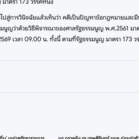
ญ มาตรา 173 วรรคหนึ่ง
ไปสู่การวินิจฉัยแล้วเห็นว่า คดีเป็นปัญหาข้อกฎหมายและม
มนูญว่าด้วยวิธีพิจารณาของศาลรัฐธรรมนูญ พ.ศ.2561 มา
569 เวลา 09.00 น. ทั้งนี้ ตามที่รัฐธรรมนูญ มาตรา 173 
ถิ่น' เขย่าศรัทธาราชการ
นร.กราดยิง รร.เทพศิรินทร์ นนฯ ก่อนฆ่าต