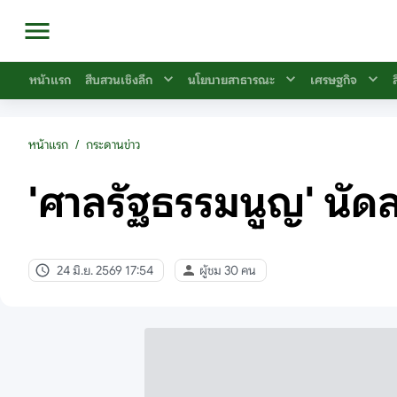
หน้าแรก
สืบสวนเชิงลึก
นโยบายสาธารณะ
เศรษฐกิจ
หน้าแรก
/
กระดานข่าว
'ศาลรัฐธรรมนูญ' นัดลง
24 มิ.ย. 2569 17:54
ผู้ชม 30 คน