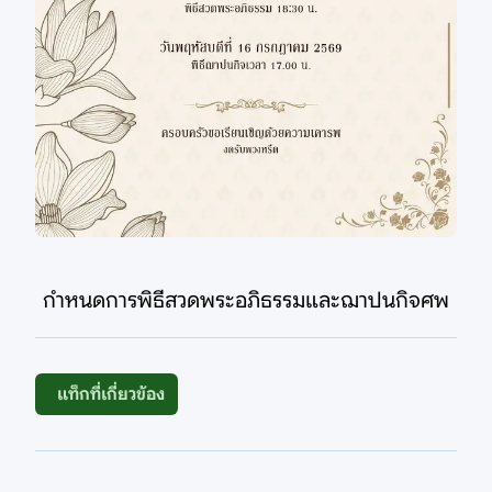
กำหนดการพิธีสวดพระอภิธรรมและฌาปนกิจศพ
แท็กที่เกี่ยวข้อง