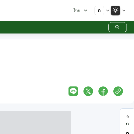
ก
ไทย
ก
ก
ก