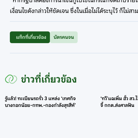
“หากรัฐบาลต้องการนำเงินกู้ไปใช้ในกรณีที่จัดเก็บราย
เงื่อนไขดังกล่าวให้ชัดเจน ซึ่งในเมื่อไม่ได้ระบุไว้ ก็ไม่ส
แท็กที่เกี่ยวข้อง
บัตรคนจน
ข่าวที่เกี่ยวข้อง
รู้แล้ว! ทะเบียนรถรั่ว 3 แหล่ง ‘เทศกิจ
‘ทวี’แฉเพิ่ม ฮั้ว สว
บางกอกน้อย-กทพ.-กองกำลังสุรสีห์’
จี้ กกต.ส่งศาลฟัน