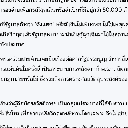
องจ่ายเพื่อกรณีฉุกเฉินหรือจำเป็นที่มีอยู่กว่า 50,000 
่รัฐบาลอ้างว่า "ถังแตก" หรือมีเงินไม่เพียงพอ ไม่ใช่เหตุ
เกิดวิกฤตแล้วรัฐบาลพยายามนำเงินกู้ฉุกเฉินมาใช้ในสถานก
นทั้งประเทศ
รรคร่วมฝ่ายค้านเคยยื่นเรื่องต่อศาลรัฐธรรมนูญ ว่าการยื่น
การแผ่นดินในครั้งนี้ เป็นกระบวนการหลังจากที่ พ.ร.ก. มีผ
กฎหมายหรือไม่ ซึ่งรวมถึงการตรวจสอบวัตถุประสงค์ของ พ.
างว่าผู้ถือบัตรสวัสดิการฯ เป็นกลุ่มเปราะบางที่ได้รับควา
เพิ่มสิ่งใหม่เพื่อช่วยเหลือวิกฤตพลังงานโดยเฉพาะ จึงไม่เข้