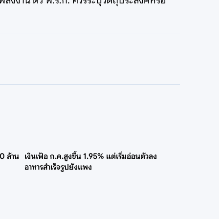
ลังงาน ตัว พ.ร.ก. ควรระบุวัตถุประสงค์หรือ
0 ล้าน
เงินเฟ้อ ก.ค.สูงขึ้น 1.95% แต่เริ่มอ่อนตัวลง
อาหารสำเร็จรูปยังแพง