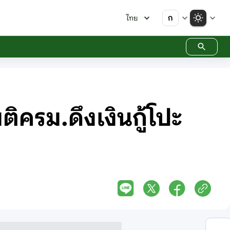
ก
ไทย
ิครม.ดึงเงินกู้โปะ