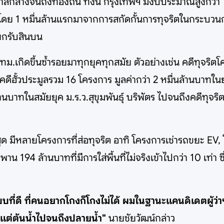
ัฐบาลกลางจนถึงท้องถิ่น ทั้งนี้ กรุงเทพฯ มีงบประมาณสูงก
ท โดย 1 หมื่นล้านแรกมาจากการสกัดกั้นการทุจริตในกระบวนก
ยกรับสินบน
กทม.เกิดขึ้นซ้ำรอยมาทุกยุคทุกสมัย ตัวอย่างเช่น คดีทุจริต
ดีฮั้วประมูลรวม 16 โครงการ มูลค่ากว่า 2 หมื่นล้านบาทในย
านบาทในสมัยยุค ม.ร.ว.สุขุมพันธุ์ บริพัตร ไปจนถึงคดีทุ
่าสุด มีหลายโครงการที่ส่อทุจริต อาทิ โครงการเช่ารถขยะ EV
94 ล้านบาทที่มีการใส่พื้นที่ไม่จริงเข้าไปกว่า 10 เท่า ซึ
ะบบที่ดี ที่คนอยากโกงก็โกงไม่ได้ ผมในฐานะแคนดิเดตผู้ว่
แต่ต้นน้ำไปจนถึงปลายน้ำ"
นายชัยวัฒน์กล่าว