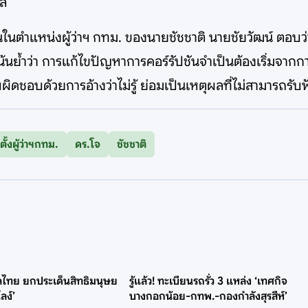
ัล
นในตำแหน่งผู้ว่าฯ กทม. ของนายชัชชาติ นายชัยวัฒน์ ตอบ
งเน้นย้ำว่า การแก้ไขปัญหาการคอร์รัปชันจำเป็นต้องเริ่มจาก
ิดชอบด้วยการอ้างว่าไม่รู้ ย่อมเป็นเหตุผลที่ไม่สามารถรับฟ
ตั้งผู้ว่าฯกทม.
ดร.โจ
ชัชชาติ
บาลไทย ยกประเด็นสิทธิมนุษย
รู้แล้ว! ทะเบียนรถรั่ว 3 แหล่ง ‘เทศกิจ
ลง์’
บางกอกน้อย-กทพ.-กองกำลังสุรสีห์’