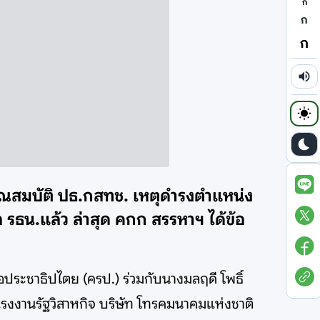
ก
ก
ก
ุณสมบัติ ปธ.กสทช. เหตุดำรงตำแหน่ง
 รธน.แล้ว ล่าสุด คกก สรรหาฯ ได้ข้อ
อประชาธิปไตย (ครป.) ร่วมกับนางมลฤดี โพธิ์
รงงานรัฐวิสาหกิจ บริษัท โทรคมนาคมแห่งชาติ