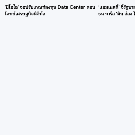
'บีโอไอ' จ่อปรับเกณฑ์ลงทุน Data Center ตอบ
‘แอมเนสตี้’ จี้รัฐ
โจทย์เศรษฐกิจดิจิทัล
ชน หารือ ‘มิน อ่อง ไ