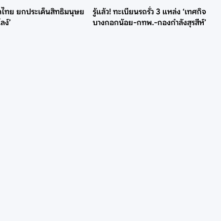
บาลไทย ยกประเด็นสิทธิมนุษย
รู้แล้ว! ทะเบียนรถรั่ว 3 แหล่ง ‘เทศกิจ
ลง์’
บางกอกน้อย-กทพ.-กองกำลังสุรสีห์’