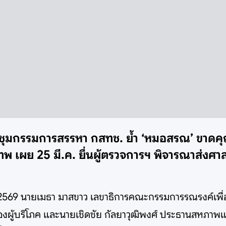
ระชุมกรรมการสรรหา กสทช. ย้ำ ‘หมอสรณ’ ขาดค
 เผย 25 มี.ค. ยื่นผู้ตรวจการฯ พิจารณาส่งศาล
ยน 2569 นายเมธา มาสขาว เลขาธิการคณะกรรมการรณรงค์เพื่
งผู้บริโภค และนายเชิดชัย กัลยาวุฒิพงศ์ ประธานสหภาพแ