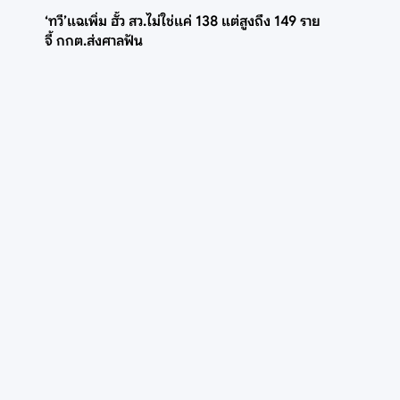
‘ทวี’แฉเพิ่ม ฮั้ว สว.ไม่ใช่แค่ 138 แต่สูงถึง 149 ราย
จี้ กกต.ส่งศาลฟัน