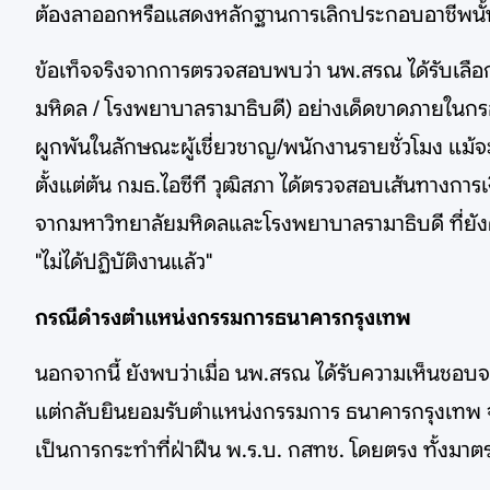
ต้องลาออกหรือแสดงหลักฐานการเลิกประกอบอาชีพนั้นภายใน
ข้อเท็จจริงจากการตรวจสอบพบว่า นพ.สรณ ได้รับเลือก
มหิดล / โรงพยาบาลรามาธิบดี) อย่างเด็ดขาดภายในก
ผูกพันในลักษณะผู้เชี่ยวชาญ/พนักงานรายชั่วโมง แม้
ตั้งแต่ต้น กมธ.ไอซีที วุฒิสภา ได้ตรวจสอบเส้นทางก
จากมหาวิทยาลัยมหิดลและโรงพยาบาลรามาธิบดี ที่ยังคงมี
"ไม่ได้ปฏิบัติงานแล้ว"
กรณีดำรงตำแหน่งกรรมการธนาคารกรุงเทพ
นอกจากนี้ ยังพบว่าเมื่อ นพ.สรณ ได้รับความเห็นชอบ
แต่กลับยินยอมรับตำแหน่งกรรมการ ธนาคารกรุงเทพ จำก
เป็นการกระทำที่ฝ่าฝืน พ.ร.บ. กสทช. โดยตรง ทั้ง