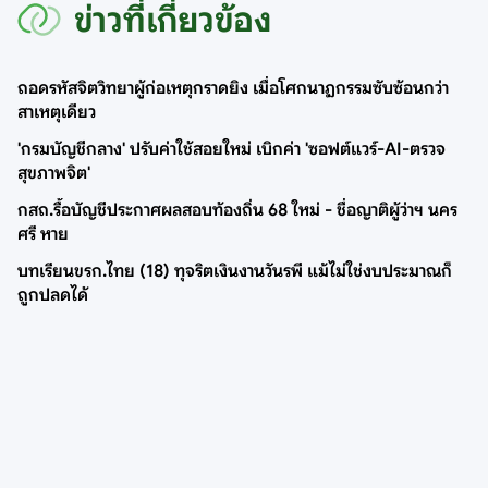
ข่าวที่เกี่ยวข้อง
ถอดรหัสจิตวิทยาผู้ก่อเหตุกราดยิง เมื่อโศกนาฏกรรมซับซ้อนกว่า
สาเหตุเดียว
'กรมบัญชีกลาง' ปรับค่าใช้สอยใหม่ เบิกค่า 'ซอฟต์แวร์-AI-ตรวจ
สุขภาพจิต'
กสถ.รื้อบัญชีประกาศผลสอบท้องถิ่น 68 ใหม่ - ชื่อญาติผู้ว่าฯ นคร
ศรี หาย
บทเรียนขรก.ไทย (18) ทุจริตเงินงานวันรพี แม้ไม่ใช่งบประมาณก็
ถูกปลดได้