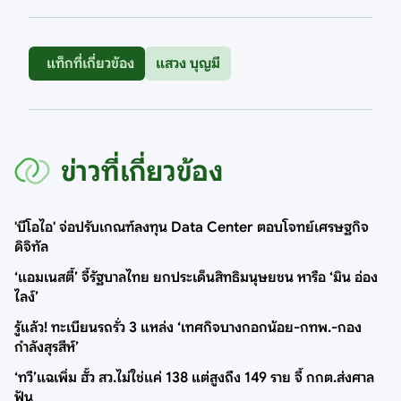
แท็กที่เกี่ยวข้อง
แสวง บุญมี
ข่าวที่เกี่ยวข้อง
'บีโอไอ' จ่อปรับเกณฑ์ลงทุน Data Center ตอบโจทย์เศรษฐกิจ
ดิจิทัล
‘แอมเนสตี้’ จี้รัฐบาลไทย ยกประเด็นสิทธิมนุษยชน หารือ ‘มิน อ่อง
ไลง์’
รู้แล้ว! ทะเบียนรถรั่ว 3 แหล่ง ‘เทศกิจบางกอกน้อย-กทพ.-กอง
กำลังสุรสีห์’
‘ทวี’แฉเพิ่ม ฮั้ว สว.ไม่ใช่แค่ 138 แต่สูงถึง 149 ราย จี้ กกต.ส่งศาล
ฟัน