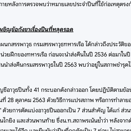
ยหลังการตรวจพบว่าหมายเลขประจำปืนที่ใช้ก่อเหตุตรงกับ
ิญข้อกังขาเรื่องปืนที่หลุดรอด
้าแผนกสรรพาวุธ กรมสรรพาวุธทหารเรือ ได้กล่าวถึงประวัติ
้หน่วยฝึกของทหารเรือ ก่อนจะนำส่งคืนในปี 2536 ต่อมาในปี
ินนำส่งคืนกรมสรรพาวุธในปี 2563 พบว่าอยู่ในสภาพชำรุดไม
ญชีอาวุธปืนทั้ง 41 กระบอกดังกล่าวออก โดยปฏิบัติตามข้อบ
วันที่ 28 ตุลาคม 2563 ด้วยวิธีการแปรสภาพ หรือการทำลายอา
วยการตัดแบ่งอาวุธปืนออกเป็น 7 ส่วนสำคัญ ได้แก่ ส่วน
ลั่นไกยิง และส่วนพานท้าย ซึ่งน.ท.สถาพรเน้นย้ำว่า หลังจากต
ลขได้อีก และยืนยันว่าปืนที่ถูกตัดเป็น 7 ท่อน ไม่สามาร