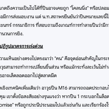
ังเกตถึงความเป็นไปได้ที่ปืนอาจเคยถูก "โคลนนิ่ง" หรือป
มีการส่งมอบงาน แต่ น.ท.สถาพรยืนยันว่าปืนหมายเลขนี้ไม
ทร์ กรรมาธิการ ที่สอบถามถึงเกณฑ์การทำลายปืนว่ามีการย
ะจำนวนการยิง.
ปฏิรูปมาตรการเร่งด่วน
ความเห็นอย่างตรงไปตรงมาว่า "คน" คือจุดอ่อนสำคัญในกระ
วุธสามารถทำการเปลี่ยนชิ้นส่วน หรือแม้กระทั่งละเว้นไม่ทำลาย
าวุธอาจเล็ดลอดออกไปสู่ตลาดมืด
ลเชิงเทคนิคเพิ่มเติมว่า อาวุธปืน M16 สามารถถอดประกอบไ
บคุม เขาตั้งข้อสงสัยอย่างรุนแรงว่า หากปืน 1 กระบอกในล
romise" หรือถูกประนีประนอมไปแล้วเช่นกัน และเรียกร้องใ