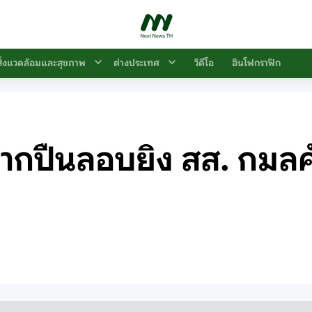
สิ่งแวดล้อมและสุขภาพ
ต่างประเทศ
วิดีโอ
อินโฟกราฟิก
ซากปืนลอบยิง สส. กมลศั