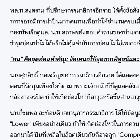
พล.ท.สงคราม ที่ปรึกษากรรมาธิการอีกราย ได้ตั้งข้อส
ทหารอาจมีการนำปืนมาทดแทนเพื่อทำให้จำนวนครบเมื่อ
กองทัพเรือดูแล. น.ท.สถาพรยังตอบคำถามของท่านราเชน
ชำรุดซ่อมทำไม่ได้หรือไม่คุ้มค่ากับการซ่อม ไม่ใช่เพรา
"คน" คือจุดอ่อนสำคัญ: ข้อเสนอให้ขุดซากพิสูจน์และ
นายศุภสิทธิ์ กอเจริญยศ กรรมาธิการอีกราย ได้แสดง
ตอนที่รัดกุมเพียงใดก็ตาม เพราะเจ้าหน้าที่ที่ดูแลคลังอา
กล้องวงจรปิด ทำให้เกิดช่องโหว่ที่อาวุธหรือชิ้นส่วนอ
นายไชยพล สะท้อนดี เลขานุการกรรมาธิการ ได้ให้ข้อมู
"Lower" เพียงอย่างเดียว ทำให้เกิดช่องโหว่ในการคว
ออกมาได้ ปืนที่เหลือในล็อตเดียวกันก็อาจถูก "Comp