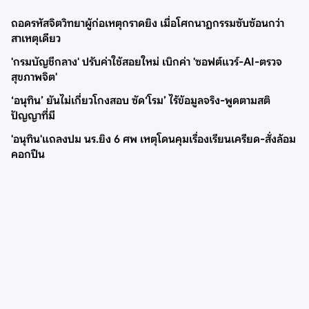
ถอดรหัสจิตวิทยาผู้ก่อเหตุกราดยิง เมื่อโศกนาฏกรรมซับซ้อนกว่า
สาเหตุเดียว
'กรมบัญชีกลาง' ปรับค่าใช้สอยใหม่ เบิกค่า 'ซอฟต์แวร์-AI-ตรวจ
สุขภาพจิต'
‘อนุทิน’ ยันไม่เกี่ยวโกงสอบ ซัด‘โรม’ ไร้ข้อมูลจริง-พูดตามสติ
ปัญญาที่มี
'อนุทิน'แถลงปม นร.ยิง 6 ศพ เหตุโดนคุมเรื่องเรียนเครียด-สั่งล้อม
คอกปืน