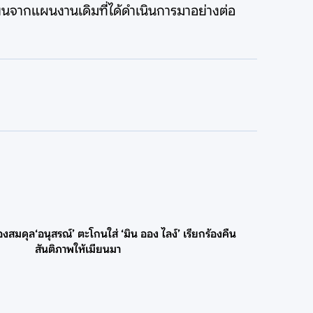
ยนจากแผนงานเดิมที่ได้ดำเนินการมาอย่างต่อ
องสมดุล
‘อนุสรณ์’ ตะโกนใส่ ‘มิน ออง ไลง์’ เรียกร้องคืน
สันติภาพให้เมียนมา