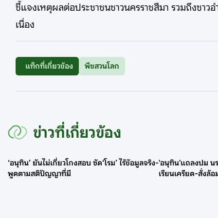
ชี้แจงเหตุผลต่อประชาชนชาวนครราชสีมา รวมถึงชาวอำเ
เนื่อง
แท็กที่เกี่ยวข้อง
พืชสวนโลก
ข่าวที่เกี่ยวข้อง
‘อนุทิน’ ยันไม่เกี่ยวโกงสอบ ซัด‘โรม’ ไร้ข้อมูลจริง-
'อนุทิน'แถลงปม นร.
พูดตามสติปัญญาที่มี
เรียนเครียด-สั่งล้