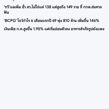
‘ทวี’แฉเพิ่ม ฮั้ว สว.ไม่ใช่แค่ 138 แต่สูงถึง 149 ราย จี้ กกต.ส่งศาล
ฟัน
‘BCPG’ โชว์กำไร 6 เดือนแรกปี 69 พุ่ง 810 ล้าน เพิ่มขึ้น 146%
เงินเฟ้อ ก.ค.สูงขึ้น 1.95% แต่เริ่มอ่อนตัวลง อาหารสำเร็จรูปยังแพง