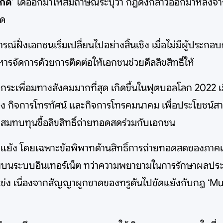
กดิ์
’ ได้ออกมาให้สัมถาษณ์ระบุว่า กฎดังกล่าวออกมาหลังจาก
าด
ฝั่งเอกชนเริ่มเปลี่ยนไปอย่างสิ้นเชิง เมื่อไม่มีผู้ประกอ
ริหารจัดการด้วยการติดต่อให้เอกชนช่วยดีลลิขสิทธิ์ให้
ระเพื่อมทางสังคมมากที่สุด เกิดขึ้นในฟุตบอลโลก 2022 เมื่
ง กิจการโทรทัศน์ และกิจการโทรคมนาคม เพื่อประโยชน์ส
สมทบทุนซื้อลิขสิทธิ์ถ่ายทอดสดร่วมกับเอกชน
ง โดยเฉพาะข้อพิพาทด้านสิทธิ์การถ่ายทอดสดของภาคเอกชน
ร่ภาพบนระบบอินเทอร์เน็ต ทว่าความพยายามในการรักษาผลประ
่ง เนื่องจากสัญญาผูกขาดของทรูดันไปขัดแย้งกับกฎ ‘Mu