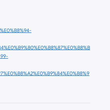
8C%E0%B8%94-
B4%E0%B9%80%E0%B8%87%E0%B8%B
99-
97%E0%B8%A2%E0%B9%84%E0%B8%9