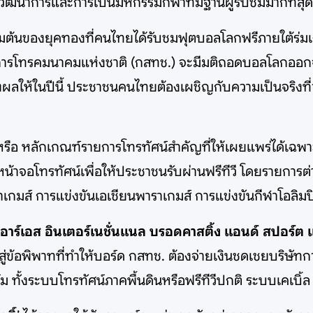
นถึงวิวัฒนาการและการเป็นมหกรรมกีฬาที่มีฐานผู้รับชมมากที่ส
ิ่มต้นของยุคทองที่คนไทยได้รับชมฟุตบอลโลกฟรีภายใต้ร่
ารโทรคมนาคมแห่งชาติ (กสทช.) จะมีมติถอดบอลโลกออกจากก
ลให้ในปีนี้ ประชาชนคนไทยต้องเผชิญกับความเป็นจริงที่ว
 หลักเกณฑ์รายการโทรทัศน์สําคัญที่ให้เผยแพร่ได้เฉพาะใ
้าจอโทรทัศน์เพื่อให้ประชาชนรับผ่านฟรีทีวี โดยรายกา
ราเกมส์ การแข่งขันเอเชียนพาราเกมส์ การแข่งขันกีฬาโอลิม
 อาร์เอส อินเตอร์เนชั่นแนล บรอดคาสติ้ง แอนด์ สปอร์ต 
อพิพาทที่ทำให้บอร์ด กสทช. ต้องจ่ายเงินชดเชยบริษัทกว่
ม ทั้งระบบโทรทัศน์ภาคพื้นดินหรือฟรีทีวีปกติ ระบบเคเบิ้