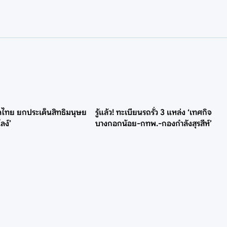
บาลไทย ยกประเด็นสิทธิมนุษย
รู้แล้ว! ทะเบียนรถรั่ว 3 แหล่ง ‘เทศกิจ
ลง์’
บางกอกน้อย-กทพ.-กองกำลังสุรสีห์’