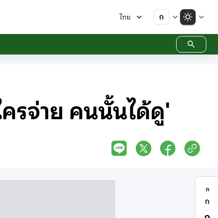
ก
ไทย
รจ่าย คนนั้นได้ดู'
ก
ก
ก