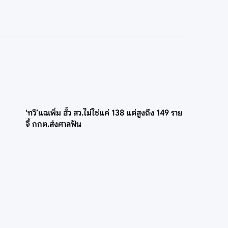
‘ทวี’แฉเพิ่ม ฮั้ว สว.ไม่ใช่แค่ 138 แต่สูงถึง 149 ราย
จี้ กกต.ส่งศาลฟัน