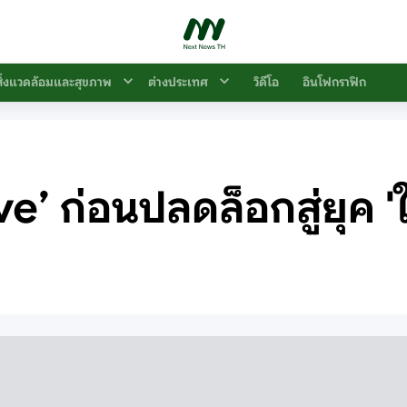
สิ่งแวดล้อมและสุขภาพ
ต่างประเทศ
วิดีโอ
อินโฟกราฟิก
’ ก่อนปลดล็อกสู่ยุค 'ใค