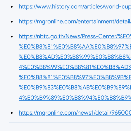
https://www.history.com/articles/world-cup
https://mgronline.com/entertainment/det
https://nbtc.go.th/News/Press-Cen
%E0%B8%81%E0%B8%AA%E0%B8%97%
%E0%B8%AD%E0%B8%99%E0%B8%B8%
4%E0%B8%99%E0%B8%81%E0%B8%AD
%E0%B8%81%E0%B8%97%E0%B8%9B%
%E0%B9%83%E0%B8%AB%E0%B9%89%
4%E0%B9%89%E0%B8%94%E0%B8%B9%
https://mgronline.com/news1/detail/9650