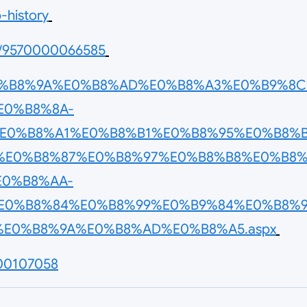
-history
ail/9570000066585
ter/%E0%B8%9A%E0%B8%AD%E0%B8%A3%E0%B9%
E0%B8%8A-
E0%B8%A1%E0%B8%B1%E0%B8%95%E0%B8%
%E0%B8%87%E0%B8%97%E0%B8%B8%E0%B8%
E0%B8%AA-
E0%B8%84%E0%B8%99%E0%B9%84%E0%B8%
E0%B8%9A%E0%B8%AD%E0%B8%A5.aspx
000107058