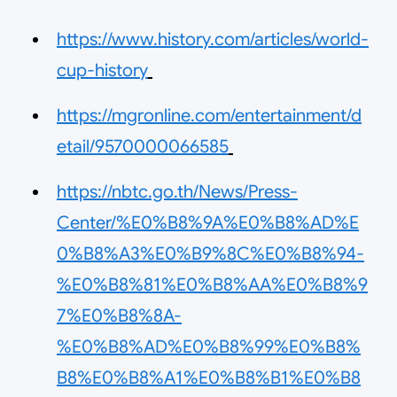
https://www.history.com/articles/world-
cup-history
https://mgronline.com/entertainment/d
etail/9570000066585
https://nbtc.go.th/News/Press-
Center/%E0%B8%9A%E0%B8%AD%E
0%B8%A3%E0%B9%8C%E0%B8%94-
%E0%B8%81%E0%B8%AA%E0%B8%9
7%E0%B8%8A-
%E0%B8%AD%E0%B8%99%E0%B8%
B8%E0%B8%A1%E0%B8%B1%E0%B8