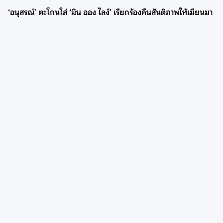
‘อนุสรณ์’ ตะโกนใส่ ‘มิน ออง ไลง์’ เรียกร้องคืนสันติภาพให้เมียนมา