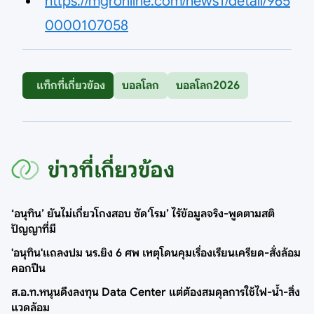
https://mgronline.com/news1/detail/965
0000107058
แท็กที่เกี่ยวข้อง
บอลโลก
บอลโลก2026
ข่าวที่เกี่ยวข้อง
‘อนุทิน’ ยันไม่เกี่ยวโกงสอบ ซัด‘โรม’ ไร้ข้อมูลจริง-พูดตามสติ
ปัญญาที่มี
'อนุทิน'แถลงปม นร.ยิง 6 ศพ เหตุโดนคุมเรื่องเรียนเครียด-สั่งล้อม
คอกปืน
ส.อ.ท.หนุนดึงลงทุน Data Center แต่ต้องสมดุลการใช้ไฟ-น้ำ-สิ่ง
แวดล้อม