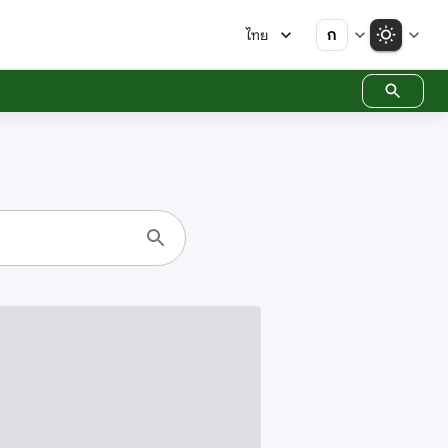
ก
ไทย