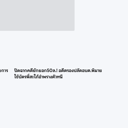
าชการ
ปิดฉากคดียักยอก50ล.! อดีตรองปลัดอบต.พิมาย
ใช้บัตรพี่สะใภ้อำพรางตัวหนี