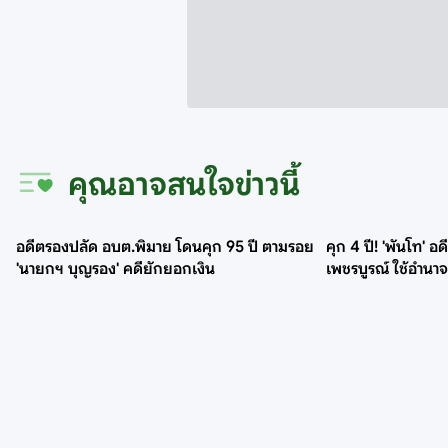
คุณอาจสนใจข่าวนี้
อดีตรองปลัด อบต.พิมาย โดนคุก 95 ปี ตามรอย
คุก 4 ปี! 'พันโท' อดีตอัยการศาลจว.ทหารบก
'นายกฯ บุญรอง' คดียักยอกเงิน
เพชรบูรณ์ ใช้อำนา