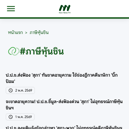
หน้าแรก
>
ภาษีหุ้นชิน
#ภาษีหุ้นชิน
ป.ป.ช.ส่งฟ้อง 'สุภา' ทันขาดอายุความ ใช้ช่องฎีกาคดีนาฬิกา 'บิ๊ก
ป้อม'
2 พ.ค. 2569
จะขาดอายุความ! ป.ป.ช.ชี้มูล-ส่งฟ้องด่วน 'สุภา' ไม่อุทธรณ์ภาษีหุ้น
ชินฯ
1 พ.ค. 2569
ป.ป.ช.ลงมติแจ้งข้อกล่าวหา 'สุภา-พวก' ไม่อุทธรณ์คดีภาษีหุ้นชินฯ