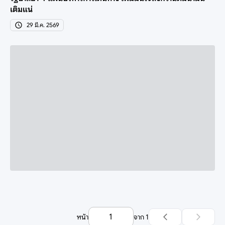
เติมแน่
29 มี.ค. 2569
หน้า
จาก
1