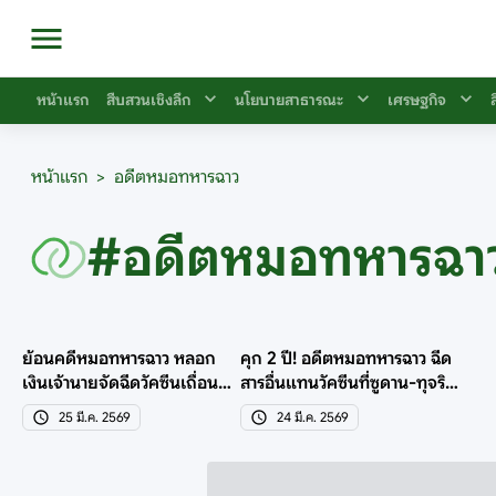
หน้าแรก
สืบสวนเชิงลึก
นโยบายสาธารณะ
เศรษฐกิจ
หน้าแรก
>
อดีตหมอทหารฉาว
#อดีตหมอทหารฉา
ย้อนคดีหมอทหารฉาว หลอก
คุก 2 ปี! อดีตหมอทหารฉาว ฉีด
เงินเจ้านายจัดฉีดวัคซีนเถื่อนที่
สารอื่นแทนวัคซีนที่ซูดาน-ทุจริต
ซูดาน คุก 2 ปี
เงินหลวง
25 มี.ค. 2569
24 มี.ค. 2569