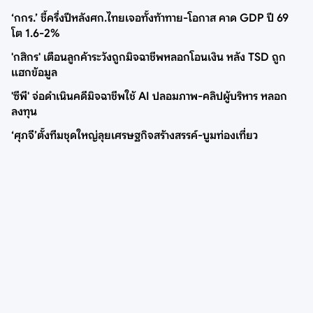
‘กกร.’ ชี้ครึ่งปีหลังศก.ไทยเจอทั้งท้าทาย-โอกาส คาด GDP ปี 69
โต 1.6-2%
'กสิกร' เตือนลูกค้าระวังถูกมิจฉาชีพหลอกโอนเงิน หลัง TSD ถูก
แฮกข้อมูล
'ซีพี' จ่อดำเนินคดีมิจฉาชีพใช้ AI ปลอมภาพ-คลิปผู้บริหาร หลอก
ลงทุน
‘ศุภจี’ตั้งทีมชุดใหญ่ลุยเศรษฐกิจสร้างสรรค์-บูมท่องเที่ยว