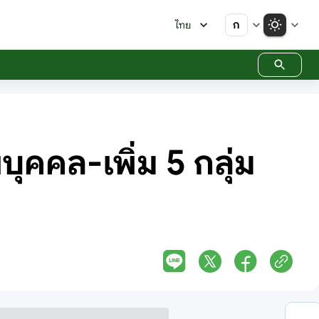
ก
ไทย
บุคคล-เพิ่ม 5 กลุ่ม