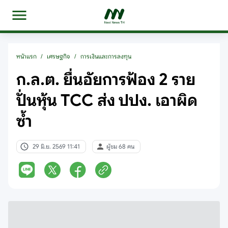
หน้าแรก
/
เศรษฐกิจ
/
การเงินและการลงทุน
ก.ล.ต. ยื่นอัยการฟ้อง 2 ราย
ปั่นหุ้น TCC ส่ง ปปง. เอาผิด
ซ้ำ
29 มิ.ย. 2569 11:41
ผู้ชม 68 คน