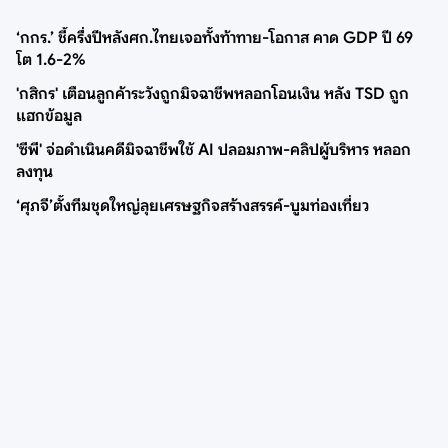
‘กกร.’ ชี้ครึ่งปีหลังศก.ไทยเจอทั้งท้าทาย-โอกาส คาด GDP ปี 69
โต 1.6-2%
'กสิกร' เตือนลูกค้าระวังถูกมิจฉาชีพหลอกโอนเงิน หลัง TSD ถูก
แฮกข้อมูล
'ซีพี' จ่อดำเนินคดีมิจฉาชีพใช้ AI ปลอมภาพ-คลิปผู้บริหาร หลอก
ลงทุน
‘ศุภจี’ตั้งทีมชุดใหญ่ลุยเศรษฐกิจสร้างสรรค์-บูมท่องเที่ยว