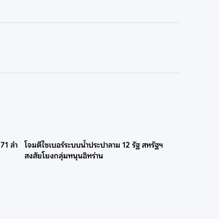
471 ลำ
โจมตีไซเบอร์ระบบน้ำประปาลาม 12 รัฐ สหรัฐฯ
สงสัยโยงกลุ่มหนุนอิหร่าน