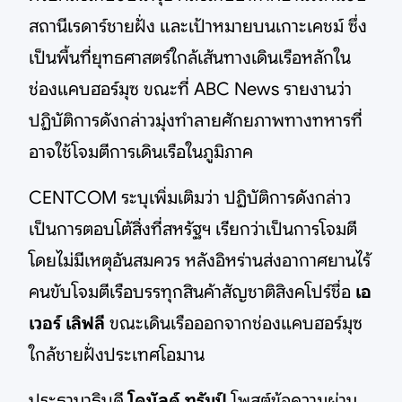
สถานีเรดาร์ชายฝั่ง และเป้าหมายบนเกาะเคชม์ ซึ่ง
เป็นพื้นที่ยุทธศาสตร์ใกล้เส้นทางเดินเรือหลักใน
ช่องแคบฮอร์มุซ ขณะที่ ABC News รายงานว่า
ปฏิบัติการดังกล่าวมุ่งทำลายศักยภาพทางทหารที่
อาจใช้โจมตีการเดินเรือในภูมิภาค
CENTCOM ระบุเพิ่มเติมว่า ปฏิบัติการดังกล่าว
เป็นการตอบโต้สิ่งที่สหรัฐฯ เรียกว่าเป็นการโจมตี
โดยไม่มีเหตุอันสมควร หลังอิหร่านส่งอากาศยานไร้
คนขับโจมตีเรือบรรทุกสินค้าสัญชาติสิงคโปร์ชื่อ
เอ
เวอร์ เลิฟลี
ขณะเดินเรือออกจากช่องแคบฮอร์มุซ
ใกล้ชายฝั่งประเทศโอมาน
ประธานาธิบดี
โดนัลด์ ทรัมป์
โพสต์ข้อความผ่าน