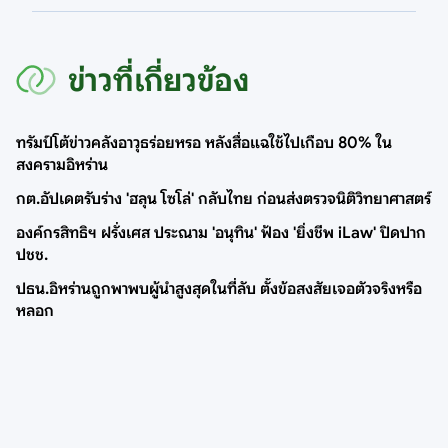
ข่าวที่เกี่ยวข้อง
ทรัมป์โต้ข่าวคลังอาวุธร่อยหรอ หลังสื่อแฉใช้ไปเกือบ 80% ใน
สงครามอิหร่าน
กต.อัปเดตรับร่าง 'ฮลุน โซโล่' กลับไทย ก่อนส่งตรวจนิติวิทยาศาสตร์
องค์กรสิทธิฯ ฝรั่งเศส ประณาม 'อนุทิน' ฟ้อง 'ยิ่งชีพ iLaw' ปิดปาก
ปชช.
ปธน.อิหร่านถูกพาพบผู้นำสูงสุดในที่ลับ ตั้งข้อสงสัยเจอตัวจริงหรือ
หลอก