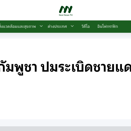
สิ่งแวดล้อมและสุขภาพ
ต่างประเทศ
วิดีโอ
อินโฟกราฟิก
กัมพูชา ปมระเบิดชายแดน