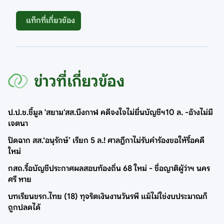
แท็กที่เกี่ยวข้อง
ข่าวที่เกี่ยวข้อง
ป.ป.ช.ชี้มูล 'สยาม'สส.บึงกาฬ คดีจงใจไม่ยื่นบัญชีฯ10 ล. -อ้างไม่มี
เจตนา
ปิดฉาก สส.‘อนุรักษ์’ เรียก 5 ล.! ศาลฎีกาไม่รับคำร้องขอให้รื้อคดี
ใหม่
กสถ.รื้อบัญชีประกาศผลสอบท้องถิ่น 68 ใหม่ - ชื่อญาติผู้ว่าฯ นคร
ศรี หาย
บทเรียนขรก.ไทย (18) ทุจริตเงินงานวันรพี แม้ไม่ใช่งบประมาณก็
ถูกปลดได้