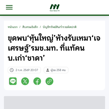
หน้าแรก
/
สืบสวนเชิงลึก
/
บัญชีทรัพย์สิน/ร่ำรวยผิดปกติ
ขุดพบ‘หุ้นใหญ่’ห้างรับเหมา‘เจ
เศรษฐ์’รมช.มท. ที่แท้คน
บ.เก่า‘ชาดา’
2 ก.ค. 2569 20:07
ผู้ชม 258 คน