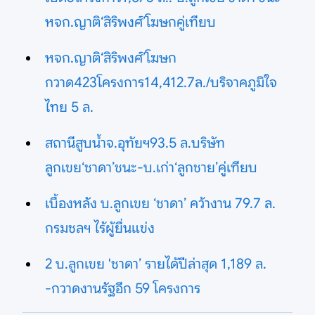
หจก.ญาติ‘สิริพงศ์’โฆษกคู่เทียบ
หจก.ญาติ‘สิริพงศ์’โฆษก
กวาด423โครงการ14,412.7ล./บริจาคภูมิใจ
ไทย 5 ล.
สถานีสูบน้ำจ.อุทัยฯ93.5 ล.บริษัท
ลูกเขย‘ชาดา’ชนะ-บ.เก่า‘ลูกชาย’คู่เทียบ
เบื้องหลัง บ.ลูกเขย ‘ชาดา’ คว้างาน 79.7 ล.
กรมชลฯ ไร้ผู้ยื่นแข่ง
2 บ.ลูกเขย 'ชาดา’ รายได้ปีล่าสุด 1,189 ล.
-กวาดงานรัฐอีก 59 โครงการ