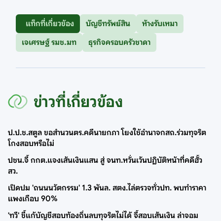
แท็กที่เกี่ยวข้อง
บัญชีทรัพย์สิน
ห้างรับเหมา
เจเศรษฐ์ รมช.มท
ธุรกิจครอบครัวชาดา
ข่าวที่เกี่ยวข้อง
ป.ป.ช.สตูล ขอสำนวนตร.คดีนายกภา โยงใช้อำนาจกสถ.ร่วมทุจริต
โกงสอบหรือไม่
ปชน.จี้ กกต.แจงเส้นเงินแสน สู่ จนท.หวั่นเว้นปฏิบัติหน้าที่คดีฮั้ว
สว.
เปิดปม 'ถนนนวัตกรรม' 1.3 พันล. สตง.ไล่ตรวจทั่วปท. พบทำราคา
แพงเกือบ 90%
'ทวี' ชี้แก้บัญชีสอบท้องถิ่นลบทุจริตไม่ได้ จี้สอบเส้นเงิน ล่าจอม