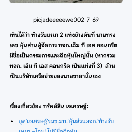
picjadeeeeewe002-7-69
เห็นได้ว่า ห้างรับเหมา 2 แห่งข้างต้นที่ นายทรง
เดช หุ้นส่วนผู้จัดการ หจก.เอ็ม ที เอส คอนกรีต
มีชื่อเป็นกรรมการและถือหุ้นใหญ่นั้น (หากรวม
หจก. เอ็ม ที เอส คอนกรีต เป็นแห่งที่ 3) ล้วน
เป็นบริษัทเครือข่ายของนายชาดานั่นเอง
เรื่องเกี่ยวข้อง ทรัพย์สิน เจเศรษฐ์:
ขุด‘เจเศรษฐ์’รมช.มท.‘หุ้นส่วนผจก.’ห้างรับ
เหมา –ไฉน! ไม่มีชื่อถือหุ้น