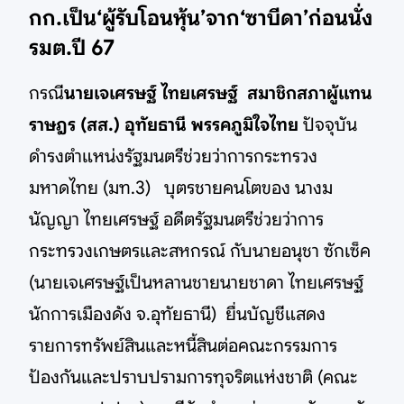
กก.เป็น‘ผู้รับโอนหุ้น’จาก‘ซาบีดา’ก่อนนั่ง
รมต.ปี 67
กรณี
นายเจเศรษฐ์ ไทยเศรษฐ์ สมาชิกสภาผู้แทน
ราษฎร (สส.) อุทัยธานี พรรคภูมิใจไทย
ปัจจุบัน
ดำรงตำแหน่งรัฐมนตรีช่วยว่าการกระทรวง
มหาดไทย (มท.3) บุตรชายคนโตของ นางม
นัญญา ไทยเศรษฐ์ อดีตรัฐมนตรีช่วยว่าการ
กระทรวงเกษตรและสหกรณ์ กับนายอนุชา ซักเซ็ค
(นายเจเศรษฐ์เป็นหลานชายนายชาดา ไทยเศรษฐ์
นักการเมืองดัง จ.อุทัยธานี) ยื่นบัญชีแสดง
รายการทรัพย์สินและหนี้สินต่อคณะกรรมการ
ป้องกันและปราบปรามการทุจริตแห่งชาติ (คณะ