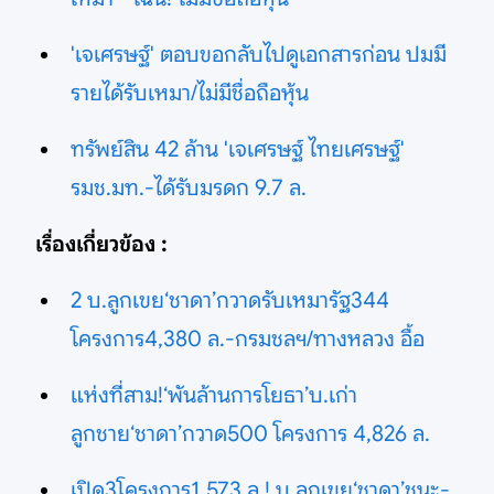
'เจเศรษฐ์' ตอบขอกลับไปดูเอกสารก่อน ปมมี
รายได้รับเหมา/ไม่มีชื่อถือหุ้น
ทรัพย์สิน 42 ล้าน 'เจเศรษฐ์ ไทยเศรษฐ์'
รมช.มท.-ได้รับมรดก 9.7 ล.
เรื่องเกี่ยวข้อง :
2 บ.ลูกเขย‘ชาดา’กวาดรับเหมารัฐ344
โครงการ4,380 ล.-กรมชลฯ/ทางหลวง อื้อ
แห่งที่สาม!‘พันล้านการโยธา’บ.เก่า
ลูกชาย‘ชาดา’กวาด500 โครงการ 4,826 ล.
เปิด3โครงการ1,573 ล.! บ.ลูกเขย‘ชาดา’ชนะ-