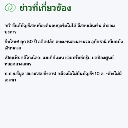
ข่าวที่เกี่ยวข้อง
'ทวี' ชี้แก้บัญชีสอบท้องถิ่นลบทุจริตไม่ได้ จี้สอบเส้นเงิน ล่าจอม
บงการ
ยืนโทษ! คุก 50 ปี อดีตปลัด อบต.หนองนางนวล อุทัยธานี เบียดบัง
เงินหลวง
เปิดแฟ้มคดีโกงโลก: เผยคีย์แมน ช่วยปริ๊นซ์กรุ๊ป ปกป้องศูนย์
หลอกลวงเขมร
ป.ป.ช.ชี้มูล 'สยาม'สส.บึงกาฬ คดีจงใจไม่ยื่นบัญชีฯ10 ล. -อ้างไม่มี
เจตนา