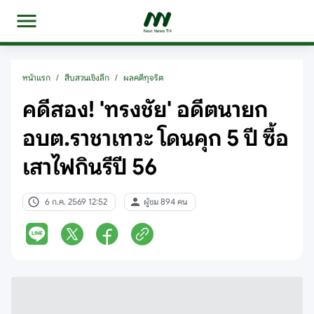
หน้าแรก
/
สืบสวนเชิงลึก
/
ผลคดีทุจริต
คดีสอง! 'ทรงชัย' อดีตนายก
อบต.ราชาเทวะ โดนคุก 5 ปี ซื้อ
เสาไฟกินรีปี 56
6 ก.ค. 2569 12:52
ผู้ชม 894 คน