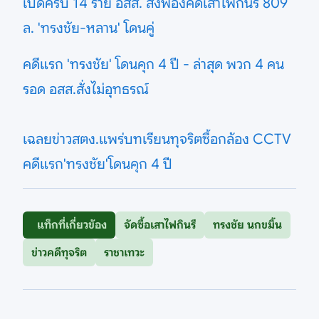
เปิดครบ 14 ราย อสส. สั่งฟ้องคดีเสาไฟกินรี 809
ล. 'ทรงชัย-หลาน' โดนคู่
คดีแรก 'ทรงชัย' โดนคุก 4 ปี - ล่าสุด พวก 4 คน
รอด อสส.สั่งไม่อุทธรณ์
เฉลยข่าวสตง.แพร่บทเรียนทุจริตซื้อกล้อง CCTV
คดีแรก'ทรงชัย'โดนคุก 4 ปี
แท็กที่เกี่ยวข้อง
จัดซื้อเสาไฟกินรี
ทรงชัย นกขมิ้น
ข่าวคดีทุจริต
ราชาเทวะ