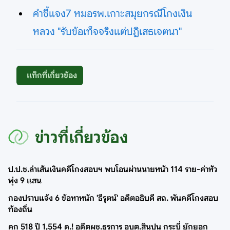
คำชี้แจง7 หมอรพ.เกาะสมุยกรณีโกงเงิน
หลวง "รับข้อเท็จจริงแต่ปฏิเสธเจตนา"
แท็กที่เกี่ยวข้อง
ข่าวที่เกี่ยวข้อง
ป.ป.ช.ล่าเส้นเงินคดีโกงสอบฯ พบโอนผ่านนายหน้า 114 ราย-ค่าหัว
พุ่ง 9 แสน
กองปราบแจ้ง 6 ข้อหาหนัก 'ธีรุตน์' อดีตอธิบดี สถ. พันคดีโกงสอบ
ท้องถิ่น
คุก 518 ปี 1,554 ด.! อดีตผช.ธุรการ อบต.สินปุน กระบี่ ยักยอก