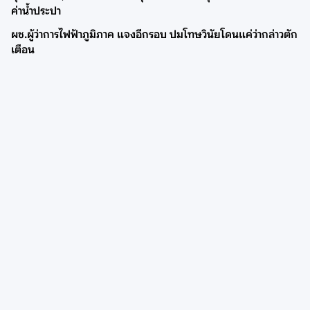
ค่าน้ำประปา
ผช.ผู้ว่าการไฟฟ้าภูมิภาค แจงอีกรอบ ปมโทษวินัยโดนแค่ว่ากล่าวตัก
เตือน