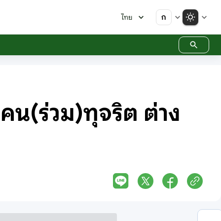
ก
ไทย
น(ร่วม)ทุจริต ต่าง