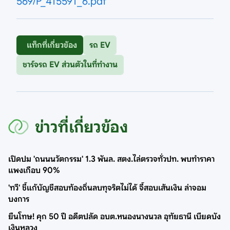
569/P_415591_6.pdf
แท็กที่เกี่ยวข้อง
รถ EV
ชาร์จรถ EV ส่วนตัวในที่ทำงาน
ข่าวที่เกี่ยวข้อง
เปิดปม 'ถนนนวัตกรรม' 1.3 พันล. สตง.ไล่ตรวจทั่วปท. พบทำราคา
แพงเกือบ 90%
'ทวี' ชี้แก้บัญชีสอบท้องถิ่นลบทุจริตไม่ได้ จี้สอบเส้นเงิน ล่าจอม
บงการ
ยืนโทษ! คุก 50 ปี อดีตปลัด อบต.หนองนางนวล อุทัยธานี เบียดบัง
เงินหลวง