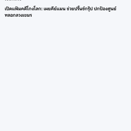
เปิดแฟ้มคดีโกงโลก: เผยคีย์แมน ช่วยปริ๊นซ์กรุ๊ป ปกป้องศูนย์
หลอกลวงเขมร