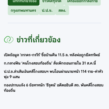
แท็กที่เกี่ยวข้อง
ข่าวคดีทุจริต
เครื่องออกกำลังกาย
กรุงเทพมหานคร
ป.ป.ช.
สตง.
ข่าวที่เกี่ยวข้อง
เปิดข้อมูล 'ภราดร-กรวีร์' ซื้อบ้านคืน 11.5 ล. หลังพ่อถูกยึดทรัพย์
ก.กลางฟัน ‘คนโกงสอบท้องถิ่น’ สั่งเพิกถอนภายใน 31 ส.ค.นี้
ป.ป.ช.ล่าเส้นเงินคดีโกงสอบฯ พบโอนผ่านนายหน้า 114 ราย-ค่าหัว
พุ่ง 9 แสน
กองปราบแจ้ง 6 ข้อหาหนัก 'ธีรุตน์' อดีตอธิบดี สถ. พันคดีโกงสอบ
ท้องถิ่น