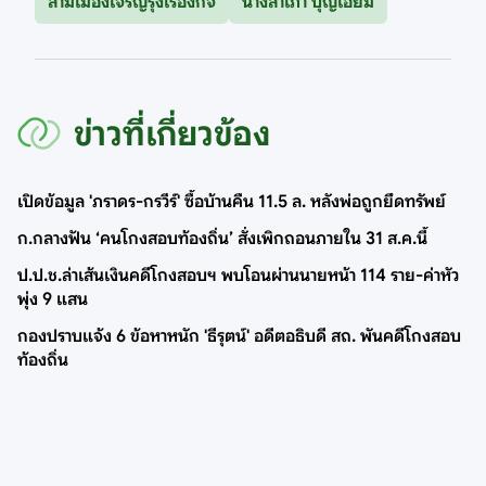
สามเมืองเจริญรุ่งเรืองกิจ
นางสำเภา บุญเอี่ยม
ข่าวที่เกี่ยวข้อง
เปิดข้อมูล 'ภราดร-กรวีร์' ซื้อบ้านคืน 11.5 ล. หลังพ่อถูกยึดทรัพย์
ก.กลางฟัน ‘คนโกงสอบท้องถิ่น’ สั่งเพิกถอนภายใน 31 ส.ค.นี้
ป.ป.ช.ล่าเส้นเงินคดีโกงสอบฯ พบโอนผ่านนายหน้า 114 ราย-ค่าหัว
พุ่ง 9 แสน
กองปราบแจ้ง 6 ข้อหาหนัก 'ธีรุตน์' อดีตอธิบดี สถ. พันคดีโกงสอบ
ท้องถิ่น