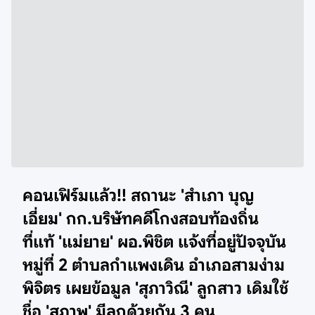
คอนเฟิร์มแล้ว!! สถานะ 'สำเภา บุญ
เอี่ยม' กก.บริษัทคดีโกงสอบท้องถิ่น
ที่แท้ 'แม่ยาย' ผอ.พิชิต แจ้งที่อยู่ปัจจุบัน
หมู่ที่ 2 ตำบลกำแพงเดิน อำเภอสามง่าม
พิจิตร เผยข้อมูล 'สุภาวิณี' ลูกสาว เดิมใช้
ชื่อ 'สุภาพ' มีลูกด้วยกัน 3 คน