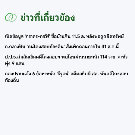
ข่าวที่เกี่ยวข้อง
เปิดข้อมูล 'ภราดร-กรวีร์' ซื้อบ้านคืน 11.5 ล. หลังพ่อถูกยึดทรัพย์
ก.กลางฟัน ‘คนโกงสอบท้องถิ่น’ สั่งเพิกถอนภายใน 31 ส.ค.นี้
ป.ป.ช.ล่าเส้นเงินคดีโกงสอบฯ พบโอนผ่านนายหน้า 114 ราย-ค่าหัว
พุ่ง 9 แสน
กองปราบแจ้ง 6 ข้อหาหนัก 'ธีรุตน์' อดีตอธิบดี สถ. พันคดีโกงสอบ
ท้องถิ่น