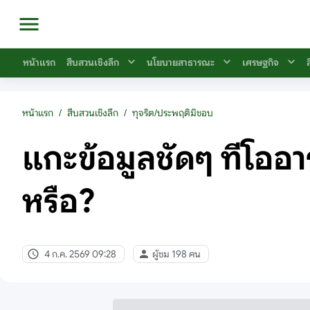
หน้าแรก
สืบสวนเชิงลึก
นโยบายสาธารณะ
เศรษฐกิจ
หน้าแรก
/
สืบสวนเชิงลึก
/
ทุจริต/ประพฤติมิชอบ
แกะข้อมูลชัดๆ ทีโออาร
หรือ?
4 ก.ค. 2569 09:28
ผู้ชม 198 คน