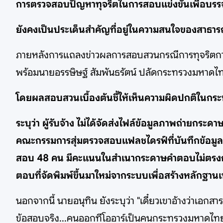
การตรวจสอบปัญหาทุจริตในการสอบแข่งขันเพื่อบรรจุ
ยังคงเป็นประเด็นสำคัญที่อยู่ในความสนใจของสาธ
ภายหลังการแถลงข่าวผลการสอบสวนกรณีการทุจริตการ
พร้อมนายอรรษิษฐ์ สัมพันธรัตน์ ปลัดกระทรวงมหาดไทย 
โดยผลสอบสวนเบื้องต้นชี้ให้เห็นความผิดปกติในกร
ระบุว่า ผู้รับจ้าง ไม่ได้จัดส่งไฟล์ข้อมูลภาพถ่าย
คณะกรรมการสุ่มตรวจสอบแฟลชไดรฟ์ที่บันทึกข้อมู
สอบ 48 คน มีคะแนนในสำเนากระดาษคำตอบไม่ตรงกับไ
ตอบที่จัดพิมพ์ขึ้นมาใหม่จากระบบเพื่อสร้างหลักฐาน
นอกจากนี้ นายอนุทิน ยังระบุว่า "เดี๋ยวเขาอ้างว่าเอก
ข้อสอบจริง...คนออกทีโออาร์เป็นคนกระทรวงมหาดไทย ก