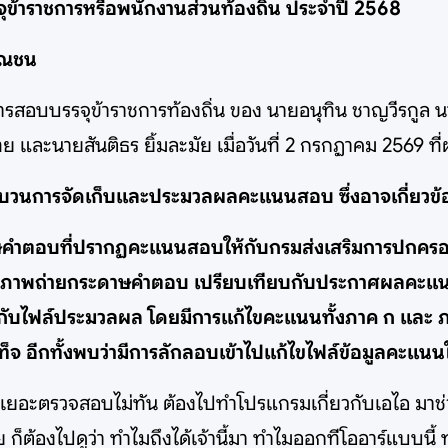
ข้าราชการหรือพนักงานส่วนท้องถิ่น ประจำปี 2568
ารณชน
สอบบรรจุข้าราชการท้องถิ่น ของ นายอนุทิน ชาญวีรกูล
และนายสันติธร ยิ้มละมัย เมื่อวันที่ 2 กรกฏาคม 2569 ที่
ะบวนการจัดเก็บและประมวลผลคะแนนสอบ ซึ่งอาจเกี่ยวข้
กระดาษคำตอบที่ปรากฏคะแนนสอบให้กับกรมส่งเสริมการปกครอง
ลภาพถ่ายกระดาษคำตอบ เปรียบเทียบกับประกาศผลคะแนนอ
ฟล์ประมวลผล โดยมีการแก้ไขคะแนนทั้งภาค ก และ ภาค ข
เท็จ อีกทั้งพบว่ามีการลักลอบเข้าไปแก้ไขไฟล์ข้อมูลคะแ
สารเยอะตรวจสอบไม่ทัน ต้องไปทำโปรแกรมเกี่ยวกับเอไอ มาช่ว
็ต้องไปดูว่า ทำไมถึงได้เจ้านี้มา ทำไมออกทีโออาร์แบบน