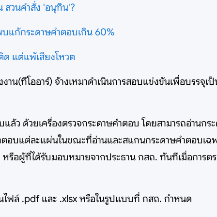
สวนคำสั่ง 'อนุทิน'?
อน พบแก้กระดาษคำตอบเกิน 60%
ีติด แต่แพ้เสียงโหวต
น(ทีโออาร์) จ้างเหมาดำเนินการสอบแข่งขันเพื่อบรรจุเป็
สอบแล้ว ด้วยเครื่องตรวจกระดาษคำตอบ โดยสามารถอ่านกร
บแต่ละแผ่นในขณะที่อ่านและสแกนกระดาษคำตอบเฉพาะหน
ถ. หรือผู้ที่ได้รับมอบหมายจากประธาน กสถ. ทันทีเมื่อกา
ฟล์ .pdf และ .xlsx หรือในรูปแบบที่ กสถ. กำหนด