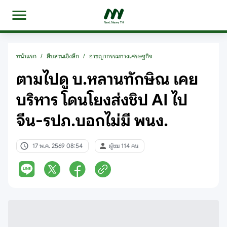
หน้าแรก
/
สืบสวนเชิงลึก
/
อาชญากรรมทางเศรษฐกิจ
ตามไปดู บ.หลานทักษิณ เคย
บริหาร โดนโยงส่งชิป AI ไป
จีน-รปภ.บอกไม่มี พนง.
17 พ.ค. 2569 08:54
ผู้ชม 114 คน