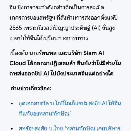
จีน ซึ่งการกระทำดังกล่าวถือเป็นการละเมิด
มาตรการของสหรัฐฯ ที่สั่งห้ามการส่งออกตั้งแต่ปี
2565 เพราะกังวลว่าปัญญาประดิษฐ์ (AI) ขั้นสูง
อาจทำให้จีนได้เปรียบทางการทหาร
เบื้องต้น นาย
รัตนพล และบริษัท Siam AI
Cloud ได้ออกมาปฏิเสธแล้ว ยืนยันว่าไม่มีส่วนใน
การส่งออกชิป AI ไปยังประเทศจีนแต่อย่างใด
อ่านข่าวเกี่ยวข้อง:
ขุดเอกสารชัด บ.โอบีโอเอ็นฯปมส่งชิปAI ให้จีน
ที่แท้ของหลาน‘ทักษิณ’
สหรัฐฯสงสัย
บ.ไทย
'หลานทักษิณ'เคยบริหาร