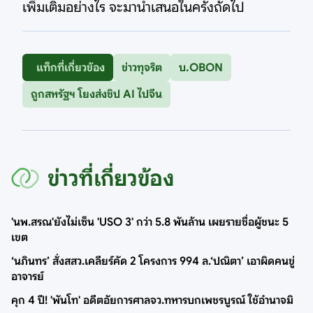
เพิ่มเติมอย่างไร จะมานำเสนอในครั้งถัดไป
แท็กที่เกี่ยวข้อง
ข่าวทุจริต
บ.OBON
ถูกสหรัฐฯ โยงส่งชิป AI ไปจีน
ข่าวที่เกี่ยวข้อง
'นพ.สรณ'ยังไม่เซ็น 'USO 3' กว่า 5.8 พันล้าน เผยรายชื่อผู้ชนะ 5
เขต
‘นภินทร’ สั่งสสว.เคลียร์คัด 2 โครงการ 994 ล.‘ปณิตา’ เอาผิดคนขู่
อาจารย์
คุก 4 ปี! 'พันโท' อดีตอัยการศาลจว.ทหารบกเพชรบูรณ์ ใช้อำนาจมิ