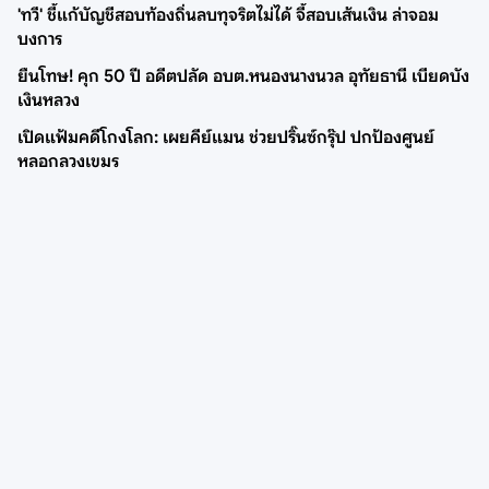
'ทวี' ชี้แก้บัญชีสอบท้องถิ่นลบทุจริตไม่ได้ จี้สอบเส้นเงิน ล่าจอม
บงการ
ยืนโทษ! คุก 50 ปี อดีตปลัด อบต.หนองนางนวล อุทัยธานี เบียดบัง
เงินหลวง
เปิดแฟ้มคดีโกงโลก: เผยคีย์แมน ช่วยปริ๊นซ์กรุ๊ป ปกป้องศูนย์
หลอกลวงเขมร