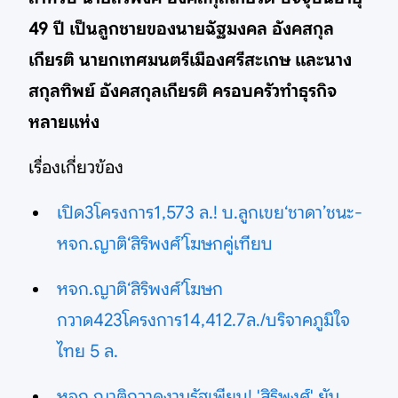
49 ปี เป็นลูกชายของนายฉัฐมงคล อังคสกุล
เกียรติ นายกเทศมนตรีเมืองศรีสะเกษ และนาง
สกุลทิพย์ อังคสกุลเกียรติ ครอบครัวทำธุรกิจ
หลายแห่ง
เรื่องเกี่ยวข้อง
เปิด3โครงการ1,573 ล.! บ.ลูกเขย‘ชาดา’ชนะ-
หจก.ญาติ‘สิริพงศ์’โฆษกคู่เทียบ
หจก.ญาติ‘สิริพงศ์’โฆษก
กวาด423โครงการ14,412.7ล./บริจาคภูมิใจ
ไทย 5 ล.
หจก.ญาติกวาดงานรัฐเพียบ! 'สิริพงศ์' ยัน