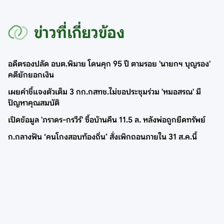
ข่าวที่เกี่ยวข้อง
อดีตรองปลัด อบต.พิมาย โดนคุก 95 ปี ตามรอย 'นายกฯ บุญรอง'
คดียักยอกเงิน
เผยคำชี้แจงตัวเต็ม 3 กก.กสทช.ไม่ขอประชุมร่วม 'หมอสรณ' มี
ปัญหาคุณสมบัติ
เปิดข้อมูล 'ภราดร-กรวีร์' ซื้อบ้านคืน 11.5 ล. หลังพ่อถูกยึดทรัพย์
ก.กลางฟัน ‘คนโกงสอบท้องถิ่น’ สั่งเพิกถอนภายใน 31 ส.ค.นี้