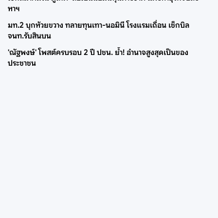
หาฯ
มท.2 บุกห้วยขวาง ทลายทุนเทา-นอมินี โรงแรมเถื่อน เช็กบิล
จนท.รับสินบน
'ณัฐพงษ์' โพสต์ครบรอบ 2 ปี ปชน. ย้ำ! อำนาจสูงสุดเป็นของ
ประชาชน