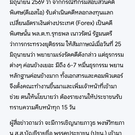
มิถุนายน 2569 ว่า จากกรณีที่กรมสอบสวนคดี
พิเศษ(ดีเอสไอ) รับดำเนินคดีหลอกลงทุนแลก
เปลี่ยนอัตราเงินต่างประเทศ (Forex) เป็นคดี
พิเศษนั้น พล.ต.ท.รุทธพล เนาวรัตน์ รัฐมนตรี
ว่าการกระทรวงยุติธรรม ให้สัมภาษณ์เมื่อวันที่ 25
มิถุนายนว่า พยายามเร่งรัดคดีดังกล่าว แต่ธุรกรรม
ต่างๆ ค่อนข้างเยอะ มีถึง 6-7 หมื่นธุรกรรม พยาน
หลักฐานค่อนข้างมาก ทั้งเอกสารและคอมพิวเตอร์
จึงตั้งคณะทำงานขึ้นมาและเพิ่มเจ้าหน้าที่เข้ามา
ช่วย ตนให้นโยบายว่า ต้องรายงานให้ประชาชนรับ
ทราบความคืบหน้าทุก 15 วัน
ผู้สื่อข่าวถามว่า จะมีการเชิญนายภาวุธ พงษ์วิทยภา
นุ ส.ส.บัญชีรายชื่อ พรรคประชาชน (ปชน.) เข้ามา