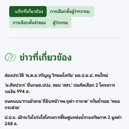
แท็กที่เกี่ยวข้อง
การเลือกตั้งผู้ว่าฯกทม.
การเลือกตั้งจำลอง
ผู้ว่ากทม
ข่าวที่เกี่ยวข้อง
ส่องประวัติ 'พ.ต.อ.วทัญญู วิทยผโลทัย' ผอ.ป.ย.ป. คนใหม่
‘ม.ศิลปากร’ ยื่นกมธ.ปปง. สอบ ‘สสว.’ ปมคัดเลือก 2 โครงการ
วงเงิน 994 ล.
ชนคนบน‘ทางม้าลาย’ถี่ยิบหน้า‘รพ.จุฬา-กาชาด’ หวั่นซ้ำรอย 'หมอ
กระต่าย'
ป.ป.ช. เฝ้าระวังโปร่งใสโครงการฟื้นฟูแหล่งน้ำกองทัพภาค 2 มูลค่า
248 ล.