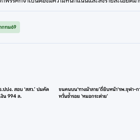
กพรรคที่จำเป็นต้องมีความหนักแน่นและลงรายละเอียดมากก
้ว่ากทม69
มธ.ปปง. สอบ ‘สสว.’ ปมคัด
ชนคนบน‘ทางม้าลาย’ถี่ยิบหน้า‘รพ.จุฬา-ก
เงิน 994 ล.
หวั่นซ้ำรอย 'หมอกระต่าย'