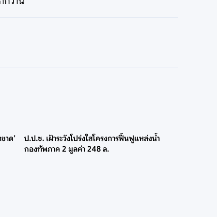
ว่านี้
าชาด’
ป.ป.ช. เฝ้าระวังโปร่งใสโครงการฟื้นฟูแหล่งน้ำ
กองทัพภาค 2 มูลค่า 248 ล.