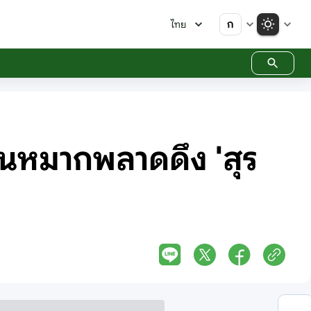
ก
ไทย
นหมากพลาดดึง 'สุร