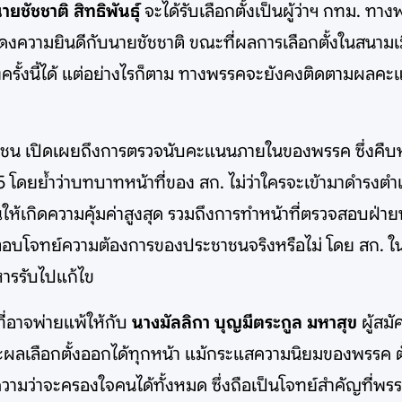
ายชัชชาติ สิทธิพันธุ์
จะได้รับเลือกตั้งเป็นผู้ว่าฯ กทม. 
ดงความยินดีกับนายชัชชาติ ขณะที่ผลการเลือกตั้งในสนาม
งครั้งนี้ได้ แต่อย่างไรก็ตาม ทางพรรคจะยังคงติดตามผลค
น เปิดเผยถึงการตรวจนับคะแนนภายในของพรรค ซึ่งคืบหน
5 โดยย้ำว่าบทบาทหน้าที่ของ สก. ไม่ว่าใครจะเข้ามาดำรงตำแ
กิดความคุ้มค่าสูงสุด รวมถึงการทำหน้าที่ตรวจสอบฝ่ายบริหาร
อบโจทย์ความต้องการของประชาชนจริงหรือไม่ โดย สก. 
หารรับไปแก้ไข
่อาจพ่ายแพ้ให้กับ
นางมัลลิกา บุญมีตระกูล มหาสุข
ผู้สมั
าะผลเลือกตั้งออกได้ทุกหน้า แม้กระแสความนิยมของพรรค
วามว่าจะครองใจคนได้ทั้งหมด ซึ่งถือเป็นโจทย์สำคัญที่พรร