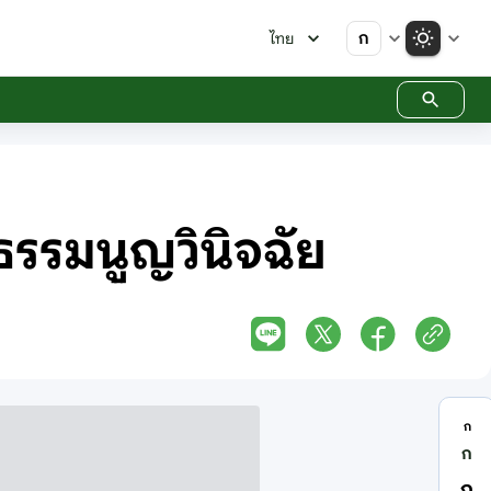
ก
ไทย
ธรรมนูญวินิจฉัย
ก
ก
ก