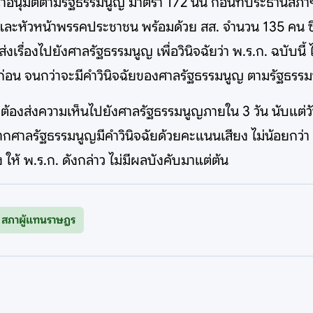
ุมัติตามรัฐธรรมนูญ มาตรา 172 นั้น ก่อนที่ประธานสภาฯ จะ
อและหัวหน้าพรรคประชาชน พร้อมด้วย สส. จำนวน 135 คน ซึ
ส่งเรื่องไปยังศาลรัฐธรรมนูญ เพื่อวินิจฉัยว่า พ.ร.ก. ฉบับน
าไว้ก่อน จนกว่าจะมีคำวินิจฉัยของศาลรัฐธรรมนูญ ตามรัฐธร
ต้องส่งความเห็นไปยังศาลรัฐธรรมนูญภายใน 3 วัน นับแต่วันท
ว หากศาลรัฐธรรมนูญมีคำวินิจฉัยด้วยคะแนนเสียง ไม่น้อยกว่า 
 ให้ พ.ร.ก. ดังกล่าว ไม่มีผลบังคับมาแต่ต้น
สภาผู้แทนราษฎร