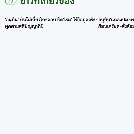
ข่าวที่เกี่ยวข้อง
‘อนุทิน’ ยันไม่เกี่ยวโกงสอบ ซัด‘โรม’ ไร้ข้อมูลจริง-
'อนุทิน'แถลงปม นร.
พูดตามสติปัญญาที่มี
เรียนเครียด-สั่งล้