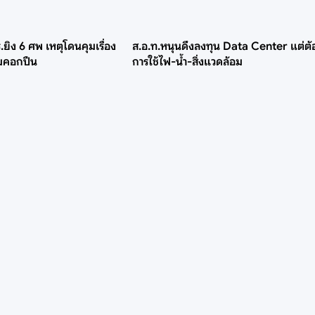
ยิง 6 ศพ เหตุโดนคุมเรื่อง
ส.อ.ท.หนุนดึงลงทุน Data Center แต่ต้
อมคอกปืน
การใช้ไฟ-น้ำ-สิ่งแวดล้อม