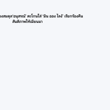
องสมดุล
‘อนุสรณ์’ ตะโกนใส่ ‘มิน ออง ไลง์’ เรียกร้องคืน
สันติภาพให้เมียนมา