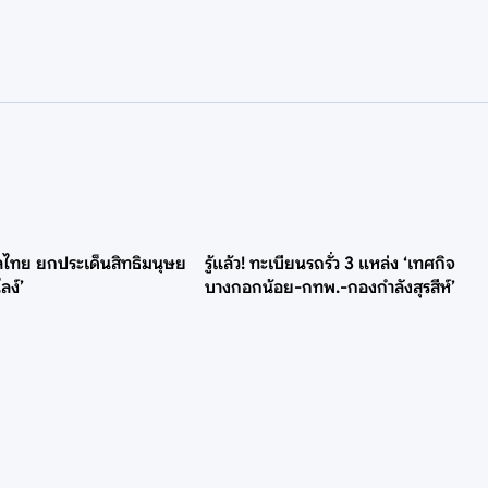
บาลไทย ยกประเด็นสิทธิมนุษย
รู้แล้ว! ทะเบียนรถรั่ว 3 แหล่ง ‘เทศกิจ
ลง์’
บางกอกน้อย-กทพ.-กองกำลังสุรสีห์’