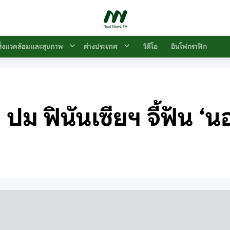
สิ่งแวดล้อมและสุขภาพ
ต่างประเทศ
วิดีโอ
อินโฟกราฟิก
 ปม ฟินันเซียฯ จี้ฟัน ‘น