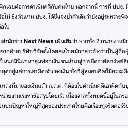
ิกเฉยต่อการดำเนินคดีกับคนไทย นอกจากนี้ การที่ ปปง. มีคำส
รือไม่ ซึ่งตัวแทน ปปง. ได้ชี้แจงย้ำคำเดิมว่ายังอยู่ระหว
ต่อไป
บสำนักข่าว
Next News
เพิ่มเติมว่า หากทั้ง 2 หน่วยงา
ากฝ่ายบริษัทที่จัดตั้งโดยคนไทยมักกล่าวอ้างว่าเป็นผู้ถือหุ้นต
็นนอมินีแทนกลุ่มฟอกเงิน จนนำมาสู่การยึดอายัดทรัพย์สิน 
งหยุดอยู่แค่การเอาผิดเจ้าของเงิน ทั้งที่ผู้สมคบคิดก็มีค
หล่งที่มาของเงินแล้ว ก.ล.ต. ก็ต้องไปดำเนินคดีเอาผิดกับบุคค
หน่วยงานเร่งหาข้อสรุปโดยเร็ว เนื่องจากทั้งหมดนี้อยู่ใน
่เป็นปมปัญหาใหญ่ที่สุดของประเทศไทยคือเรื่องทุจริตคอร์ร