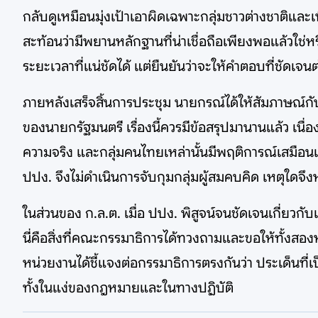
กลับดูเหมือนมุ่งเป้าเอาผิดเฉพาะกลุ่มชาวต่างชาติและเพ
สะท้อนว่ามีพยานหลักฐานที่น่าเชื่อถือเพียงพอแล้วใช่ห
ระยะเวลาที่แน่ชัดได้ แต่ยืนยันว่าจะให้คำตอบที่ชัดเจน
ภายหลังเสร็จสิ้นการประชุม นายกรณ์ได้ให้สัมภาษณ์กั
ของนายกรัฐมนตรี เรื่องนี้ควรมีข้อสรุปมานานแล้ว เนื่องจ
ความจริง และกลุ่มคนไทยเหล่านั้นมีพฤติการณ์เสมือนเป
ปปง. จึงไม่ดำเนินการจับกุมกลุ่มผู้สมคบคิด เหตุใดจึ
ในส่วนของ ก.ล.ต. เมื่อ ปปง. พิสูจน์จนชัดเจนเกี่ยวกับแ
นี่คือสิ่งที่คณะกรรมาธิการได้ทวงถามและขอให้ทั้งสอง
หน่วยงานได้ชี้แจงต่อกรรมาธิการตรงกันว่า ประเด็นที
ทั้งในแง่ของกฎหมายและในทางปฏิบัติ