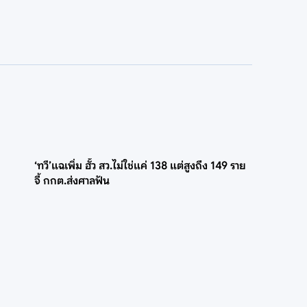
‘ทวี’แฉเพิ่ม ฮั้ว สว.ไม่ใช่แค่ 138 แต่สูงถึง 149 ราย
จี้ กกต.ส่งศาลฟัน