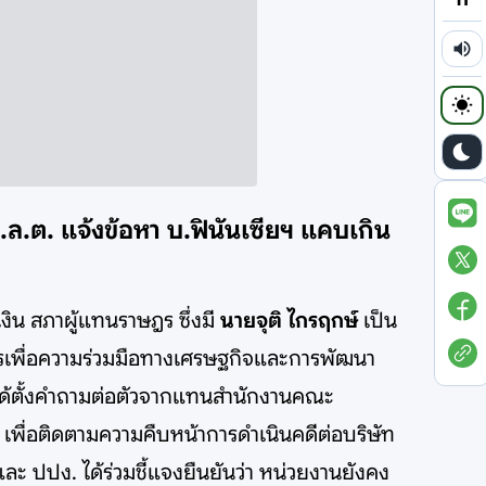
.ล.ต. แจ้งข้อหา บ.ฟินันเซียฯ แคบเกิน
งิน สภาผู้แทนราษฎร ซึ่งมี
นายจุติ ไกรฤกษ์
เป็น
รเพื่อความร่วมมือทางเศรษฐกิจและการพัฒนา
ได้ตั้งคำถามต่อตัวจากแทนสำนักงานคณะ
พื่อติดตามความคืบหน้าการดำเนินคดีต่อบริษัท
ะ ปปง. ได้ร่วมชี้แจงยืนยันว่า หน่วยงานยังคง