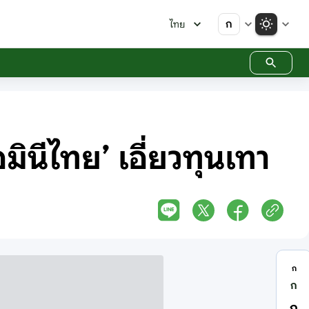
ก
ไทย
อมินีไทย’ เอี่ยวทุนเทา
ก
ก
ก