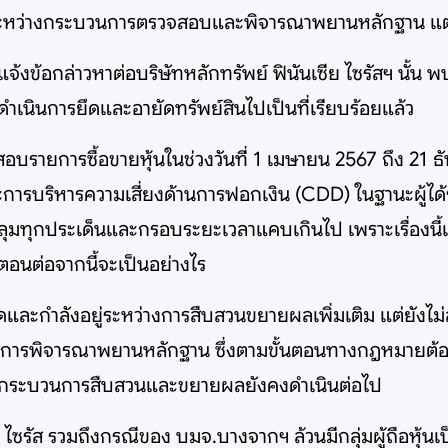
ี้อยู่ระหว่างกระบวนการตรวจสอบและพิจารณาพยานหลักฐาน แต
แจ้งข้อกล่าวหาต่อบริษัทหลักทรัพย์ ฟินันเซีย ไซรัสฯ นั้น พบ
้ดำเนินการยึดและอายัดทรัพย์สินไปเป็นที่เรียบร้อยแล้ว
รายการซื้อขายหุ้นในช่วงวันที่ 1 เมษายน 2567 ถึง 21 ธันว
รบริหารความเสี่ยงด้านการฟอกเงิน (CDD) ในฐานะผู้ได้
ลุมทุกประเด็นและกรอบระยะเวลาแคบเกินไป เพราะเรื่องนี้เกิ
นตอนต่อจากนี้จะเป็นอย่างไร
นสุดและกำลังอยู่ระหว่างการสืบสวนขยายผลเพิ่มเติม แต่ยังไ
ว่างการพิจารณาพยานหลักฐาน ซึ่งตามขั้นตอนทางกฎหมายต้อง
นว่ากระบวนการสืบสวนและขยายผลยังคงดำเนินต่อไป
ย ไซรัส รวมถึงกรณีของ บมจ.บางจากฯ ล้วนมีกลุ่มผู้ถือหุ้