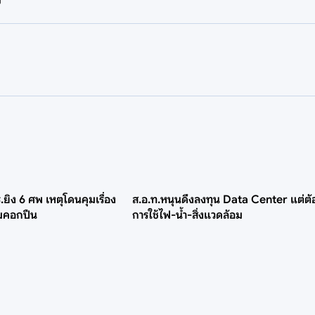
ยิง 6 ศพ เหตุโดนคุมเรื่อง
ส.อ.ท.หนุนดึงลงทุน Data Center แต่ต้
อมคอกปืน
การใช้ไฟ-น้ำ-สิ่งแวดล้อม