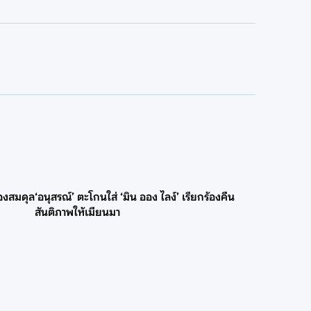
องสมดุล
‘อนุสรณ์’ ตะโกนใส่ ‘มิน ออง ไลง์’ เรียกร้องคืน
สันติภาพให้เมียนมา